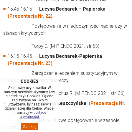
15:45-16:15
Lucyna Bednarek – Papierska
(Prezentacja Nr. 22)
Postępowanie w niedoczynności nadnerczy w
stanach krytycznych
Torpy D. (M-P, ENDO 2021, str.63)
16:15-16:45
Lucyna Bednarek-Papierska
(Prezentacja Nr. 23)
Zarządzanie leczeniem substytucyjnym w
niedoczynności kory nadnerczy
COOKIES
Szanowny użytkowniku. W
naszym serwisie używamy tzw.
Bancos I., Auchus R. (M-P,ENDO 2021, str. 36)
ciastek czyli Cookies. Są one
zapisywane na Twoim
16:45-17:15
Dorota Leszczyńska
(Prezentacja Nr.
urządzeniu by nasz serwis
działał lepiej dla Ciebie. Więcej
24)
informacji w
polityce
prywatności.
Wielokierunkowe postępowanie w zespole
Cushinga
Zamknij