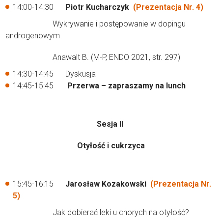
14:00-14:30
Piotr Kucharczyk
(Prezentacja Nr. 4)
Wykrywanie i postępowanie w dopingu
androgenowym
Anawalt B. (M-P, ENDO 2021, str. 297)
14:30-14:45 Dyskusja
14:45-15:45
Przerwa – zapraszamy na lunch
Sesja II
Otyłość i cukrzyca
15:45-16:15
Jarosław Kozakowski
(Prezentacja Nr.
5)
Jak dobierać leki u chorych na otyłość?