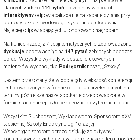
kliniczne
z zaburzeniami endokrynnymi, na podstawie
których zadano
114 pytań
. Uczestnicy w sposób
interaktywny
odpowiadali zdalnie na zadane pytania przy
pomocy bezprzewodowego systemu do głosownia.
Najlepiej odpowiadających uhonorowano nagrodami.
Na koniec każdej z 7 sesji tematycznych przeprowadzono
dyskusje
odpowiadając na
147 pytań
zebranych podczas
obrad. Wszystkie wykłady w postaci drukowanych
materiałów wydano jako
Podręcznik
naszej „Szkoły”.
Jestem przekonany, że w dobie gdy większość konferencji
jest prowadzonych w formie on-line lub przekładanych na
terminy późniejsze nasze spotkanie przeprowadzone w
formie stacjonarnej było bezpieczne, pożyteczne i udane.
Wszystkim Słuchaczom, Wykładowcom, Sponsorom XXVII
„Jesiennej Szkoły Endokrynologii” oraz jej
Współorganizatorom bardzo dziękuję za aktywny i
konstruktywny udział oraz stworzenie znakomitej atmosfery