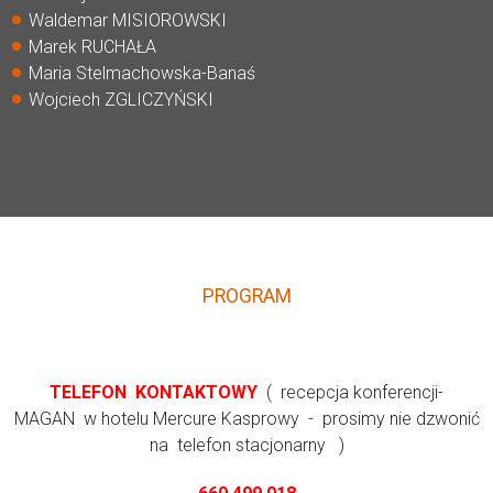
Waldemar MISIOROWSKI
Marek RUCHAŁA
Maria Stelmachowska-Banaś
Wojciech ZGLICZYŃSKI
PROGRAM
TELEFON KONTAKTOWY
( recepcja konferencji-
MAGAN w hotelu Mercure Kasprowy - prosimy nie dzwonić
na telefon stacjonarny )