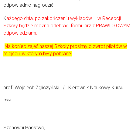
odpowiednio nagrodzić.
K
ażdego dnia, po zakończeniu wykładów – w Recepcji
Szkoły będzie można odebrać
formularz z PRAWIDŁOWYMI
odpowiedziami.
Na koniec zajęć naszej Szkoły prosimy o zwrot pilotów w
miejscu, w którym były pobrane.
prof. Wojciech Zgliczyński / Kierownik Naukowy Kursu
***
Szanowni Państwo,