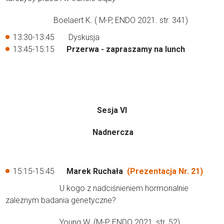
Boelaert K. ( M-P, ENDO 2021. str. 341)
13:30-13:45 Dyskusja
13:45-15:15
Przerwa - zapraszamy na lunch
Sesja VI
Nadnercza
15:15-15:45
Marek Ruchała
(Prezentacja Nr. 21)
U kogo z nadciśnieniem hormonalnie
zależnym badania genetyczne?
Young W. (M-P, ENDO 2021, str. 52)