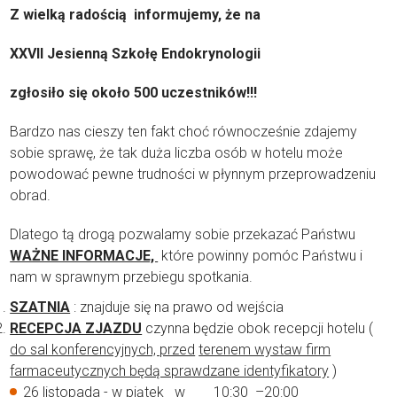
Z wielką radością informujemy, że na
XXVII Jesienną Szkołę Endokrynologii
zgłosiło się
około 500 uczestników!!!
Bardzo nas cieszy ten fakt choć równocześnie zdajemy
sobie sprawę, że tak duża liczba osób w hotelu może
powodować pewne trudności w płynnym przeprowadzeniu
obrad.
Dlatego tą drogą pozwalamy sobie przekazać Państwu
WAŻNE INFORMACJE,
które powinny pomóc Państwu i
nam w sprawnym przebiegu spotkania.
SZATNIA
: znajduje się na prawo od wejścia
RECEPCJA ZJAZDU
czynna będzie obok recepcji hotelu (
do sal konferencyjnych, przed
terenem wystaw firm
farmaceutycznych będą sprawdzane identyfikatory
)
26 listopada - w piątek w 10:30 –20:00