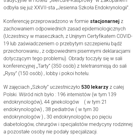
tradycyjnie w Hotelu „Mercure-Kasprowy” w Zakopanem
odbyła się już XXVII-sta „Jesienna Szkoła Endokrynologii”.
Konferencję przeprowadzono w formie
stacjonarnej
z
zachowaniem odpowiednich zasad epidemiologicznych
(Uczestnicy w maseczkach, z Unijnym Certyfikatem COVID-
19 lub zaświadczeniem o przebytym szczepieniu bądź
przechorowaniu , z odpowiednimi pisemnymi deklaracjami
dotyczącym tego problemu). Obrady toczyły się w sali
konferencyjnej „Tarty” (350 osób) z teletransmisją do sali
„Rysy” (150 osób) , lobby i pokoi hotelu.
W zajęciach „Szkoły” uczestniczyło
530 lekarzy
z całej
Polski. Wśród nich było : 196 internistów (w tym 139
endokrynologów), 44 ginekologów ( w tym 21
endokrynologów) , 38 pediatrów ( w tym 30
endokrynologów ) , 30 endokrynologów, po pięciu
diabetologów, chirurgów i specjalistów medycyny rodzinnej
a pozostałe osoby nie podały specjalizacji.