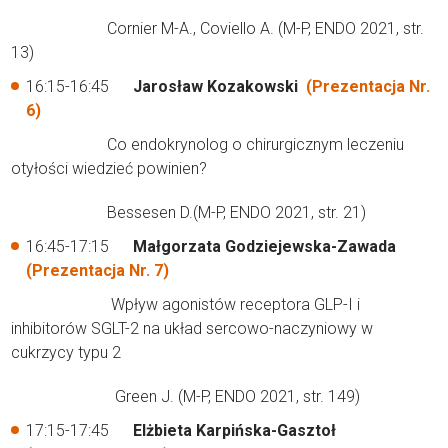
Cornier M-A., Coviello A. (M-P, ENDO 2021, str.
13)
16:15-16:45
Jarosław Kozakowski
(Prezentacja Nr.
6)
Co endokrynolog o chirurgicznym leczeniu
otyłości wiedzieć powinien?
Bessesen D.(M-P, ENDO 2021, str. 21)
16:45-17:15
Małgorzata Godziejewska-Zawada
(Prezentacja Nr. 7)
Wpływ agonistów receptora GLP-I i
inhibitorów SGLT-2 na układ sercowo-naczyniowy w
cukrzycy typu 2
Green J. (M-P, ENDO 2021, str. 149)
17:15-17:45
Elżbieta Karpińska-Gasztoł