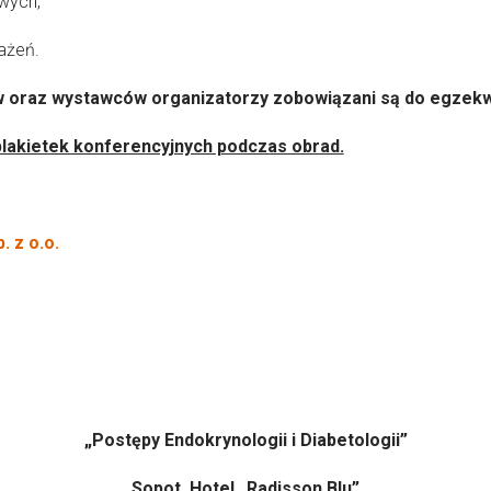
wych,
ażeń.
 oraz wystawców organizatorzy zobowiązani są do egzekw
plakietek konferencyjnych podczas obrad.
 z o.o.
.maga
„Postępy Endokrynologii i Diabetologii”
Sopot, Hotel „Radisson Blu”