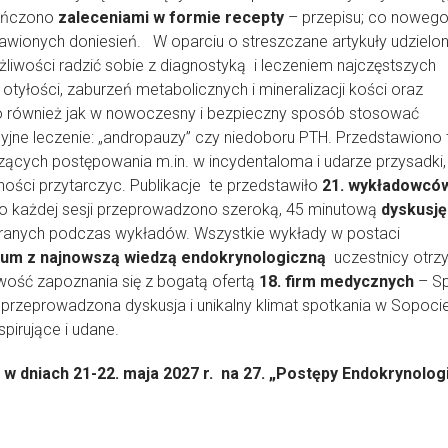
kończono
zaleceniami w formie recepty
– przepisu; co nowego
tawionych doniesień. W oparciu o streszczane artykuły udzielo
liwości radzić sobie z diagnostyką i leczeniem najczęstszych
tyłości, zaburzeń metabolicznych i mineralizacji kości oraz
no również jak w nowoczesny i bezpieczny sposób stosować
yjne leczenie: „andropauzy” czy niedoboru PTH. Przedstawiono 
cych postępowania m.in. w incydentaloma i udarze przysadki,
ości przytarczyc. Publikacje te przedstawiło
21. wykładowcó
o każdej sesji przeprowadzono szeroką, 45 minutową
dyskusję
anych podczas wykładów. Wszystkie wykłady w postaci
ium z najnowszą wiedzą endokrynologiczną
uczestnicy otrzy
iwość zapoznania się z bogatą ofertą
18.
firm medycznych
– Sp
 przeprowadzona dyskusja i unikalny klimat spotkania w Sopoci
nspirujące i udane.
w dniach 21-22. maja 2027 r. na 27. „Postępy Endokrynologii