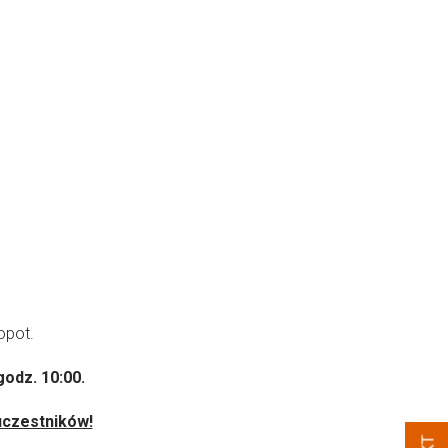
opot.
godz. 10:00.
uczestników!