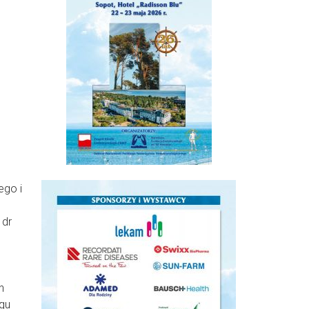
ego i
 dr
h
gu