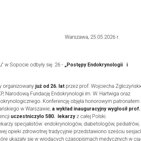
25.05.2026 r.
u” w Sopocie odbyły się 26 -
„Postępy Endokrynologii i
ologii”.
zy organizowany
już od
26.
lat
przez prof. Wojciecha Zgliczyński
P, Narodową Fundację Endokrynologii im. W. Hartwiga oraz
okrynologicznego. Konferencję objęła honorowym patronatem
elańskiego w Warszawie,
a wykład inauguracyjny wygłosił prof.
encji
uczestniczyło 580. lekarzy
z całej Polski.
y specjalistów: endokrynologów, diabetologów, pediatrów,
wej opieki zdrowotnej tradycyjnie przedstawiono sześciu sesjac
które ukazały się w wiodących czasopismach medycznych w cią