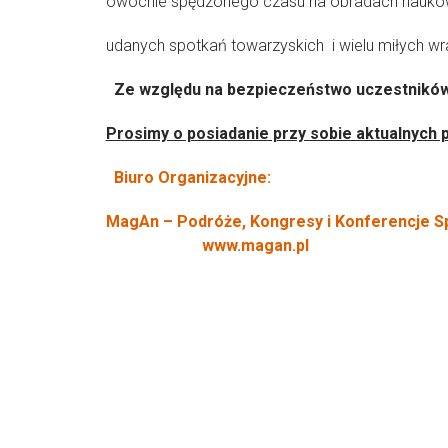
owocnie spędzonego czasu na obradach nauko
udanych spotkań towarzyskich i wielu miłych wr
Ze względu na bezpieczeństwo uczestników
Prosimy o posiadanie przy sobie aktualnych 
Biuro Organizacyjne:
MagAn – Podróże, Kongresy i Konferencje Sp.
www