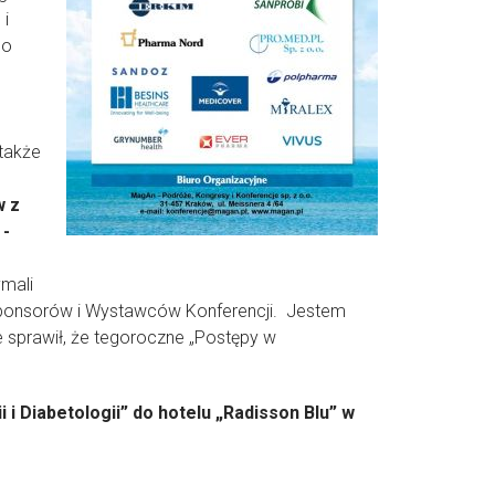
 i
no
także
w z
 -
mali
onsorów i Wystawców Konferencji. Jestem
e sprawił, że tegoroczne „Postępy w
 i Diabetologii” do hotelu „Radisson Blu” w