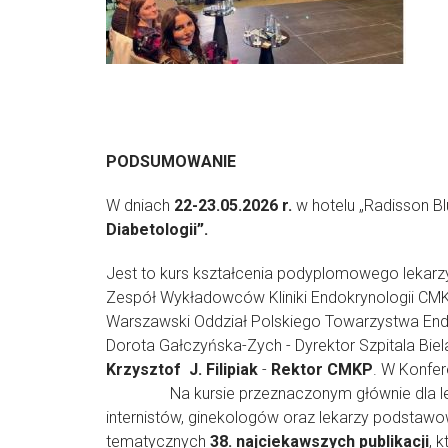
Warszawa, 
PODSUMOWANIE
W dniach
22-23.05.2026 r.
w hotelu „Radisson Bl
Diabet
Jest to kurs kształcenia podyplomowego lekar
Zespół Wykładowców Kliniki Endokrynologii CMK
Warszawski Oddział Polskiego Towarzystwa End
Dorota Gałczyńska-Zych - Dyrektor Szpitala Bi
Krzysztof J. Filipiak
-
Rektor CMKP
. W Konfer
Na kursie przeznaczonym głównie dla lekarz
internistów, ginekologów oraz lekarzy podstawo
tematycznych
38.
najciekawszych publikacji
, 