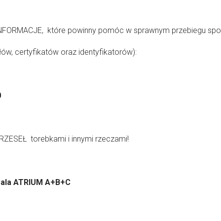
FORMACJE, które powinny pomóc w sprawnym przebiegu spot
łów, certyfikatów oraz identyfikatorów):
0
Ł torebkami i innymi rzeczami!
ala ATRIUM A+B+C