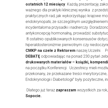
ostatnich 12 miesięcy
. Każdą prezentację za
ważnego dla praktyki klinicznej wynika z przeds
praktycznych rad, jak wykorzystując krajowe moż
endokrynopatii, ze szczególnym uwzględnieniem o
incydentaloma przysadki i nadnerczy. Doradzo
antykoncepcję hormonalną, prowadzić substytuc
8 ostatnio opublikowanych konsensusów dotyczą
hiperaldosteroniźmie pierwotnym czy niedoczynn
CMKP na czele z Rektorem
naszej Uczelni. P
DEBATĘ
odpowiadając na ponad 230 pytań zebr
drukowanych materiałów – książki, kompend
na początku Konferencji. Uczestnicy mieli możl
przekonany, że przekazane treści merytoryczne,
Endokrynologii i Diabetologii” były pożyteczne, i
Dlatego już teraz
zapraszam
wszystkich za rok,
Sopocie.